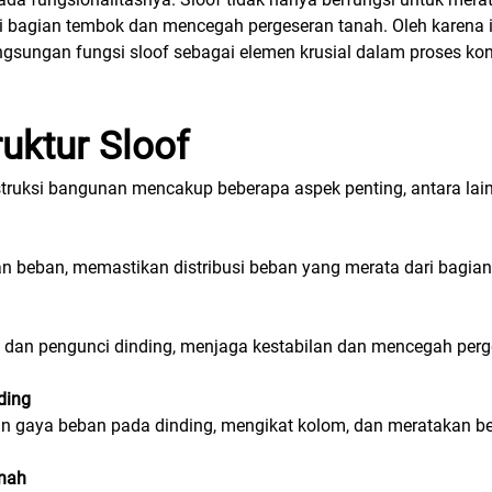
 bagian tembok dan mencegah pergeseran tanah. Oleh karena i
gsungan fungsi sloof sebagai elemen krusial dalam proses kon
ruktur Sloof
truksi bangunan mencakup beberapa aspek penting, antara lain
an beban, memastikan distribusi beban yang merata dari bagia
l dan pengunci dinding, menjaga kestabilan dan mencegah perg
ding
an gaya beban pada dinding, mengikat kolom, dan meratakan be
nah