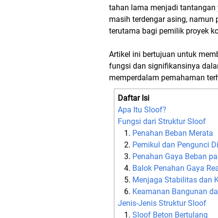
tahan lama menjadi tantangan y
masih terdengar asing, namun
terutama bagi pemilik proyek ko
Artikel ini bertujuan untuk me
fungsi dan signifikansinya da
memperdalam pemahaman terhad
Daftar Isi
Apa Itu Sloof?
Fungsi dari Struktur Sloof
Penahan Beban Merata
Pemikul dan Pengunci D
Penahan Gaya Beban pa
Balok Penahan Gaya Rea
Menjaga Stabilitas dan
Keamanan Bangunan da
Jenis-Jenis Struktur Sloof
Sloof Beton Bertulang