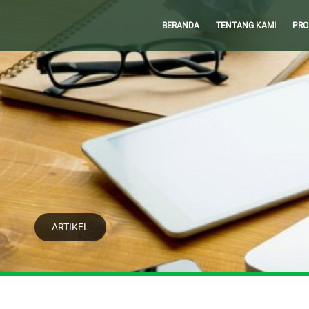
BERANDA
TENTANG KAMI
PRO
ARTIKEL