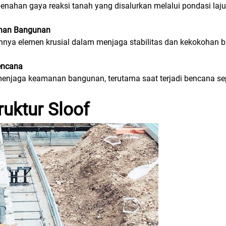
penahan gaya reaksi tanah yang disalurkan melalui pondasi laju
ohan Bangunan
annya elemen krusial dalam menjaga stabilitas dan kekokohan 
encana
menjaga keamanan bangunan, terutama saat terjadi bencana sep
ruktur Sloof