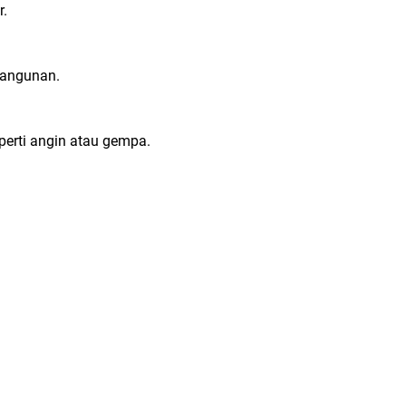
r.
bangunan.
erti angin atau gempa.