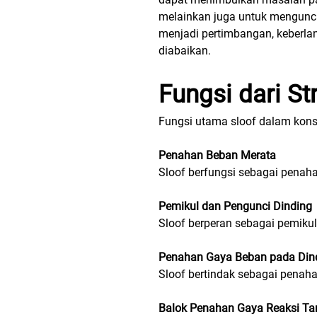
melainkan juga untuk mengunci
menjadi pertimbangan, keberlan
diabaikan.
Fungsi dari St
Fungsi utama sloof dalam kons
Penahan Beban Merata
Sloof berfungsi sebagai penah
Pemikul dan Pengunci Dinding
Sloof berperan sebagai pemiku
Penahan Gaya Beban pada Din
Sloof bertindak sebagai penah
Balok Penahan Gaya Reaksi Ta