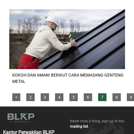
KOKOH DAN AMAN! BERIKUT CARA MEMASANG GENTENG
METAL
<
2
3
4
5
6
7
8
9
Never miss a thing, sign up to the
mailing list
Kantor Perwakilan BLKP