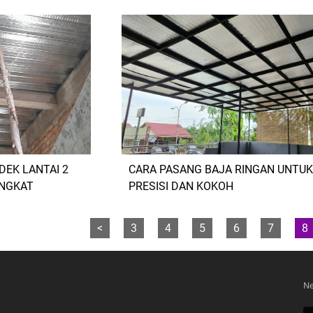
EK LANTAI 2
CARA PASANG BAJA RINGAN UNTUK
INGKAT
PRESISI DAN KOKOH
<
3
4
5
6
7
8
Ne