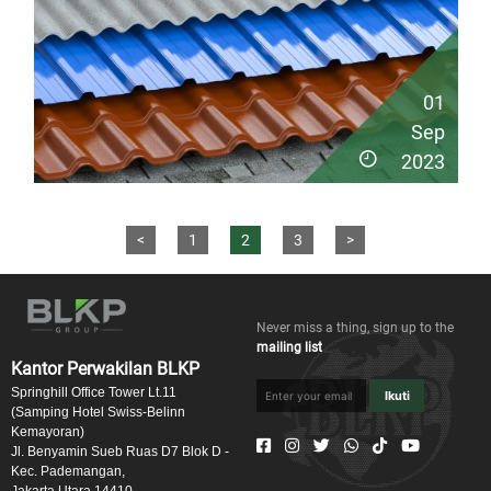
01
Sep
2023
<
1
2
3
>
Never miss a thing, sign up to the
mailing list
Kantor Perwakilan BLKP
Springhill Office Tower Lt.11
Ikuti
(Samping Hotel Swiss-Belinn
Kemayoran)
Jl. Benyamin Sueb Ruas D7 Blok D -
Kec. Pademangan,
Jakarta Utara 14410