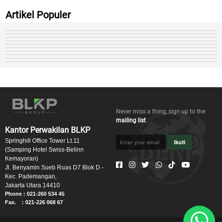
Artikel Populer
Never miss a thing, sign up to the
mailing list
Kantor Perwakilan BLKP
Springhill Office Tower Lt.11
Ikuti
(Samping Hotel Swiss-Belinn
Kemayoran)
Jl. Benyamin Sueb Ruas D7 Blok D -
Kec. Pademangan,
Jakarta Utara 14410
Phone : 021-260 534 45
Fax. : 021-226 068 67