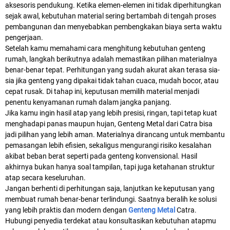
aksesoris pendukung. Ketika elemen-elemen ini tidak diperhitungkan
sejak awal, kebutuhan material sering bertambah di tengah proses
pembangunan dan menyebabkan pembengkakan biaya serta waktu
pengerjaan.
Setelah kamu memahami cara menghitung kebutuhan genteng
rumah, langkah berikutnya adalah memastikan pilihan materialnya
benar-benar tepat. Perhitungan yang sudah akurat akan terasa sia-
sia jika genteng yang dipakai tidak tahan cuaca, mudah bocor, atau
cepat rusak. Di tahap ini, keputusan memilih material menjadi
penentu kenyamanan rumah dalam jangka panjang.
Jika kamu ingin hasil atap yang lebih presisi, ringan, tapi tetap kuat
menghadapi panas maupun hujan, Genteng Metal dari Catra bisa
jadi pilihan yang lebih aman. Materialnya dirancang untuk membantu
pemasangan lebih efisien, sekaligus mengurangi risiko kesalahan
akibat beban berat seperti pada genteng konvensional. Hasil
akhirnya bukan hanya soal tampilan, tapi juga ketahanan struktur
atap secara keseluruhan.
Jangan berhenti di perhitungan saja, lanjutkan ke keputusan yang
membuat rumah benar-benar terlindungi. Saatnya beralih ke solusi
yang lebih praktis dan modern dengan
Genteng Metal
Catra.
Hubungi penyedia terdekat atau konsultasikan kebutuhan atapmu