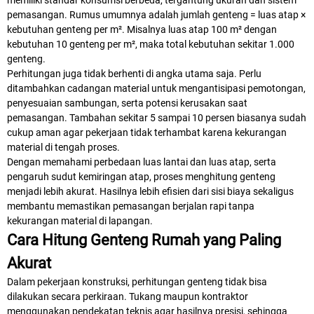
memiliki standar konsumsi berbeda, tergantung ukuran dan sistem
pemasangan. Rumus umumnya adalah jumlah genteng = luas atap ×
kebutuhan genteng per m². Misalnya luas atap 100 m² dengan
kebutuhan 10 genteng per m², maka total kebutuhan sekitar 1.000
genteng.
Perhitungan juga tidak berhenti di angka utama saja. Perlu
ditambahkan cadangan material untuk mengantisipasi pemotongan,
penyesuaian sambungan, serta potensi kerusakan saat
pemasangan. Tambahan sekitar 5 sampai 10 persen biasanya sudah
cukup aman agar pekerjaan tidak terhambat karena kekurangan
material di tengah proses.
Dengan memahami perbedaan luas lantai dan luas atap, serta
pengaruh sudut kemiringan atap, proses menghitung genteng
menjadi lebih akurat. Hasilnya lebih efisien dari sisi biaya sekaligus
membantu memastikan pemasangan berjalan rapi tanpa
kekurangan material di lapangan.
Cara Hitung Genteng Rumah yang Paling
Akurat
Dalam pekerjaan konstruksi, perhitungan genteng tidak bisa
dilakukan secara perkiraan. Tukang maupun kontraktor
menggunakan pendekatan teknis agar hasilnya presisi, sehingga