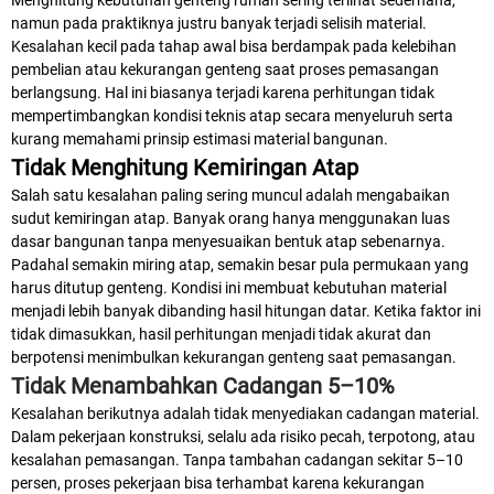
Menghitung kebutuhan genteng rumah sering terlihat sederhana,
namun pada praktiknya justru banyak terjadi selisih material.
Kesalahan kecil pada tahap awal bisa berdampak pada kelebihan
pembelian atau kekurangan genteng saat proses pemasangan
berlangsung. Hal ini biasanya terjadi karena perhitungan tidak
mempertimbangkan kondisi teknis atap secara menyeluruh serta
kurang memahami prinsip estimasi material bangunan.
Tidak Menghitung Kemiringan Atap
Salah satu kesalahan paling sering muncul adalah mengabaikan
sudut kemiringan atap. Banyak orang hanya menggunakan luas
dasar bangunan tanpa menyesuaikan bentuk atap sebenarnya.
Padahal semakin miring atap, semakin besar pula permukaan yang
harus ditutup genteng. Kondisi ini membuat kebutuhan material
menjadi lebih banyak dibanding hasil hitungan datar. Ketika faktor ini
tidak dimasukkan, hasil perhitungan menjadi tidak akurat dan
berpotensi menimbulkan kekurangan genteng saat pemasangan.
Tidak Menambahkan Cadangan 5–10%
Kesalahan berikutnya adalah tidak menyediakan cadangan material.
Dalam pekerjaan konstruksi, selalu ada risiko pecah, terpotong, atau
kesalahan pemasangan. Tanpa tambahan cadangan sekitar 5–10
persen, proses pekerjaan bisa terhambat karena kekurangan