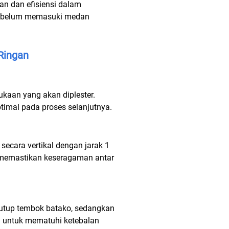
ran dan efisiensi dalam
n sebelum memasuki medan
Ringan
kaan yang akan diplester.
timal pada proses selanjutnya.
ecara vertikal dengan jarak 1
n memastikan keseragaman antar
nutup tembok batako, sedangkan
g untuk mematuhi ketebalan