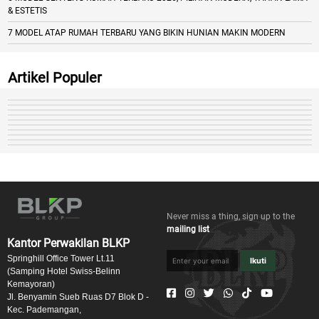
& ESTETIS
7 MODEL ATAP RUMAH TERBARU YANG BIKIN HUNIAN MAKIN MODERN
Artikel Populer
Never miss a thing, sign up to the
mailing list
Kantor Perwakilan BLKP
Springhill Office Tower Lt.11
Ikuti
(Samping Hotel Swiss-Belinn
Kemayoran)
Jl. Benyamin Sueb Ruas D7 Blok D -
Kec. Pademangan,