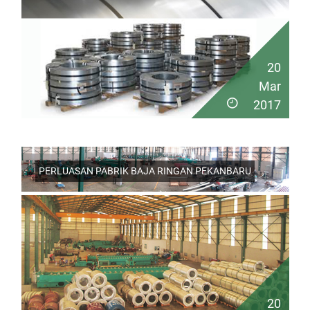
20
Mar
2017
PERLUASAN PABRIK BAJA RINGAN PEKANBARU
20