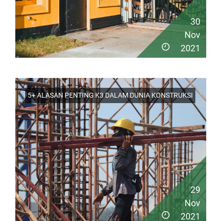
30
Nov
2021
5+ ALASAN PENTING K3 DALAM DUNIA KONSTRUKSI
29
Nov
2021