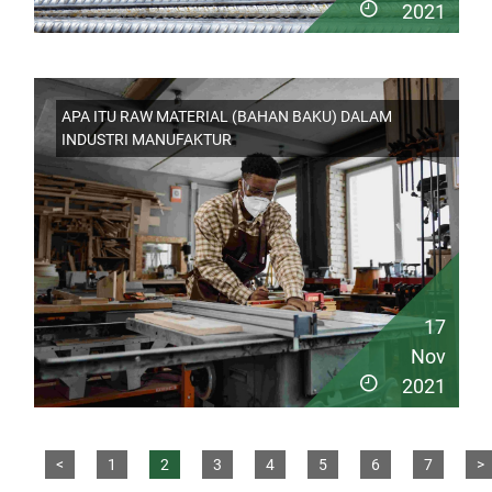
2021
APA ITU RAW MATERIAL (BAHAN BAKU) DALAM
INDUSTRI MANUFAKTUR
17
Nov
2021
<
1
2
3
4
5
6
7
>