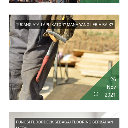
TUKANG ATAU APLIKATOR? MANA YANG LEBIH BAIK?
26
Nov
2021
FUNGSI FLOORDECK SEBAGAI FLOORING BERBAHAN