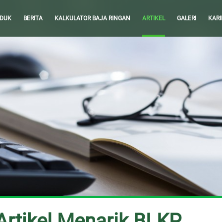
DUK
BERITA
KALKULATOR BAJA RINGAN
ARTIKEL
GALERI
KARI
rtikel Menarik BLKP