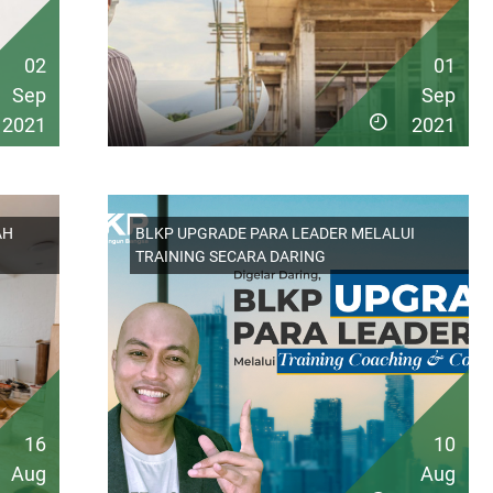
02
01
Sep
Sep
2021
2021
AH
BLKP UPGRADE PARA LEADER MELALUI
TRAINING SECARA DARING
16
10
Aug
Aug