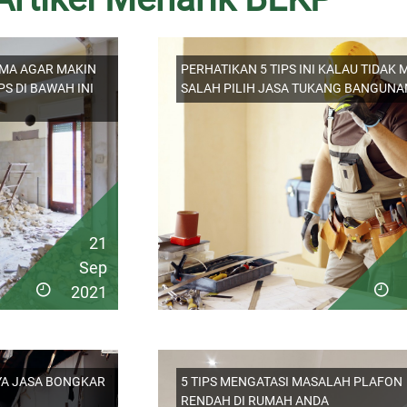
MA AGAR MAKIN
PERHATIKAN 5 TIPS INI KALAU TIDAK 
PS DI BAWAH INI
SALAH PILIH JASA TUKANG BANGUNA
21
Sep
2021
YA JASA BONGKAR
5 TIPS MENGATASI MASALAH PLAFON
RENDAH DI RUMAH ANDA