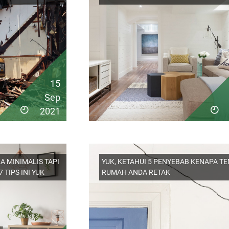
15
Sep
2021
A MINIMALIS TAPI
YUK, KETAHUI 5 PENYEBAB KENAPA T
 TIPS INI YUK
RUMAH ANDA RETAK