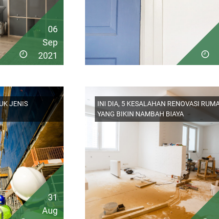
06
Sep
2021
UK JENIS
INI DIA, 5 KESALAHAN RENOVASI RUM
YANG BIKIN NAMBAH BIAYA
31
Aug