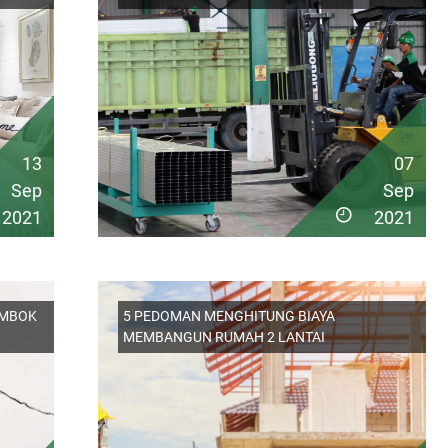
13
07
Sep
Sep
2021
2021
EMBOK
5 PEDOMAN MENGHITUNG BIAYA
MEMBANGUN RUMAH 2 LANTAI