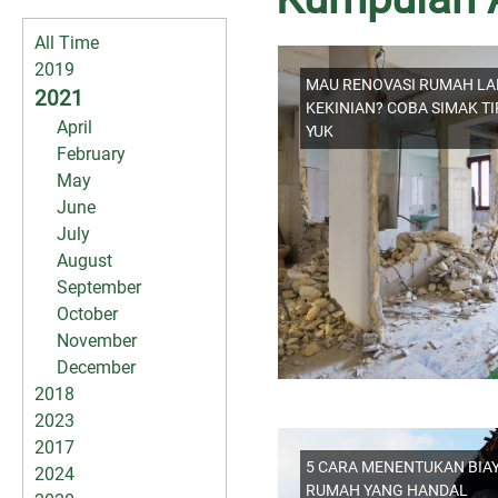
All Time
2019
MAU RENOVASI RUMAH LA
2021
KEKINIAN? COBA SIMAK TI
April
YUK
February
May
June
July
August
September
October
November
December
2018
2023
2017
5 CARA MENENTUKAN BIA
2024
RUMAH YANG HANDAL