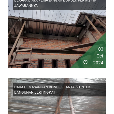
BERAPA BIAYA PEMASANGAN BONDEK PER M2? INI
JAWABANNYA
03
Oct
2024
CARA PEMASANGAN BONDEK LANTAI 2 UNTUK
BANGUNAN BERTINGKAT