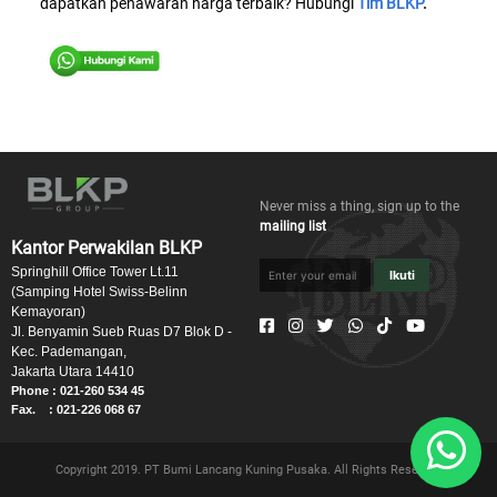
dapatkan penawaran harga terbaik? Hubungi
Tim BLKP
.
Never miss a thing, sign up to the
mailing list
Kantor Perwakilan BLKP
Springhill Office Tower Lt.11
Ikuti
(Samping Hotel Swiss-Belinn
Kemayoran)
Jl. Benyamin Sueb Ruas D7 Blok D -
Kec. Pademangan,
Jakarta Utara 14410
Phone : 021-260 534 45
Fax. : 021-226 068 67
Copyright 2019. PT Bumi Lancang Kuning Pusaka. All Rights Reserved