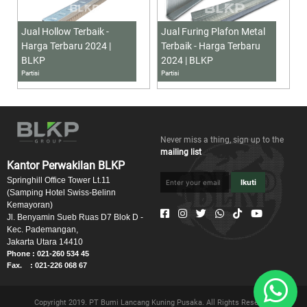
Jual Hollow Terbaik -
Jual Furing Plafon Metal
Harga Terbaru 2024 |
Terbaik - Harga Terbaru
BLKP
2024 | BLKP
Partisi
Partisi
Never miss a thing, sign up to the
mailing list
Kantor Perwakilan BLKP
Springhill Office Tower Lt.11
Ikuti
(Samping Hotel Swiss-Belinn
Kemayoran)
Jl. Benyamin Sueb Ruas D7 Blok D -
Kec. Pademangan,
Jakarta Utara 14410
Phone : 021-260 534 45
Fax. : 021-226 068 67
Copyright 2019. PT Bumi Lancang Kuning Pusaka. All Rights Reserved