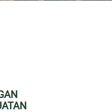
GAN
UATAN