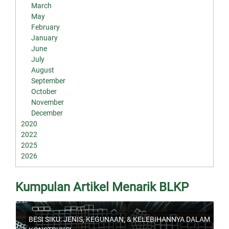
March
May
February
January
June
July
August
September
October
November
December
2020
2022
2025
2026
Kumpulan Artikel Menarik BLKP
BESI SIKU: JENIS, KEGUNAAN, & KELEBIHANNYA DALAM