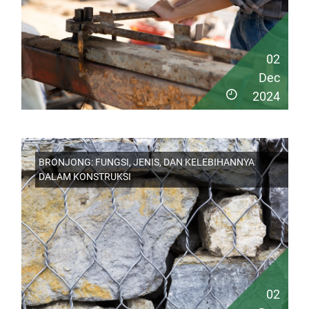
02
Dec
2024
BRONJONG: FUNGSI, JENIS, DAN KELEBIHANNYA
DALAM KONSTRUKSI
02