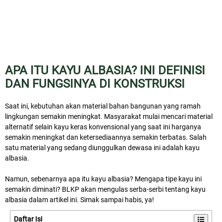
APA ITU KAYU ALBASIA? INI DEFINISI
DAN FUNGSINYA DI KONSTRUKSI
Saat ini, kebutuhan akan material bahan bangunan yang ramah
lingkungan semakin meningkat. Masyarakat mulai mencari material
alternatif selain kayu keras konvensional yang saat ini harganya
semakin meningkat dan ketersediaannya semakin terbatas. Salah
satu material yang sedang diunggulkan dewasa ini adalah kayu
albasia.
Namun, sebenarnya apa itu kayu albasia? Mengapa tipe kayu ini
semakin diminati? BLKP akan mengulas serba-serbi tentang kayu
albasia dalam artikel ini. Simak sampai habis, ya!
Daftar Isi