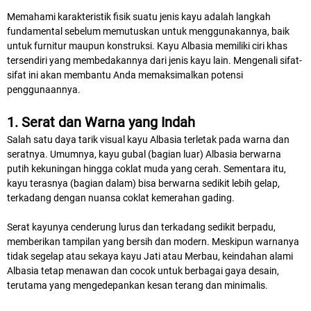
Memahami karakteristik fisik suatu jenis kayu adalah langkah
fundamental sebelum memutuskan untuk menggunakannya, baik
untuk furnitur maupun konstruksi. Kayu Albasia memiliki ciri khas
tersendiri yang membedakannya dari jenis kayu lain. Mengenali sifat-
sifat ini akan membantu Anda memaksimalkan potensi
penggunaannya.
1. Serat dan Warna yang Indah
Salah satu daya tarik visual kayu Albasia terletak pada warna dan
seratnya. Umumnya, kayu gubal (bagian luar) Albasia berwarna
putih kekuningan hingga coklat muda yang cerah. Sementara itu,
kayu terasnya (bagian dalam) bisa berwarna sedikit lebih gelap,
terkadang dengan nuansa coklat kemerahan gading.
Serat kayunya cenderung lurus dan terkadang sedikit berpadu,
memberikan tampilan yang bersih dan modern. Meskipun warnanya
tidak segelap atau sekaya kayu Jati atau Merbau, keindahan alami
Albasia tetap menawan dan cocok untuk berbagai gaya desain,
terutama yang mengedepankan kesan terang dan minimalis.