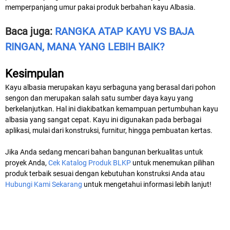
memperpanjang umur pakai produk berbahan kayu Albasia.
Baca juga:
RANGKA ATAP KAYU VS BAJA
RINGAN, MANA YANG LEBIH BAIK?
Kesimpulan
Kayu albasia merupakan kayu serbaguna yang berasal dari pohon
sengon dan merupakan salah satu sumber daya kayu yang
berkelanjutkan. Hal ini diakibatkan kemampuan pertumbuhan kayu
albasia yang sangat cepat. Kayu ini digunakan pada berbagai
aplikasi, mulai dari konstruksi, furnitur, hingga pembuatan kertas.
Jika Anda sedang mencari bahan bangunan berkualitas untuk
proyek Anda,
Cek Katalog Produk BLKP
untuk menemukan pilihan
produk terbaik sesuai dengan kebutuhan konstruksi Anda atau
Hubungi Kami Sekarang
untuk mengetahui informasi lebih lanjut!