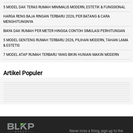
5 MODEL DAK TERAS RUMAH MINIMALIS MODERN, ESTETIK & FUNGSIONAL
HARGA RENG BAJA RINGAN TERBARU 2026, PER BATANG & CARA
MENGHITUNGNYA
BIAYA DAK RUMAH PER METER HINGGA CONTOH SIMULASI PERHITUNGAN
5 MODEL GENTENG RUMAH TERBARU 2026, PILIHAN MODERN, TAHAN LAMA
& ESTETIS
7 MODEL ATAP RUMAH TERBARU YANG BIKIN HUNIAN MAKIN MODERN
Artikel Populer
Never miss a thing, sign up to the